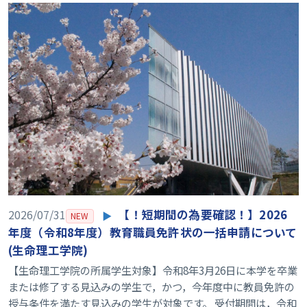
2026/07/31
【！短期間の為要確認！】2026
NEW
年度（令和8年度）教育職員免許状の一括申請について
(生命理工学院)
【生命理工学院の所属学生対象】令和8年3月26日に本学を卒業
または修了する見込みの学生で，かつ，今年度中に教員免許の
授与条件を満たす見込みの学生が対象です。 受付期間は，令和